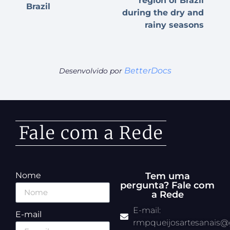
region of Brazil
Brazil
during the dry and
rainy seasons
BetterDocs
Desenvolvido por
Fale com a Rede
Nome
Tem uma
pergunta? Fale com
a Rede
E-mail:
E-mail
rmpqueijosartesanais