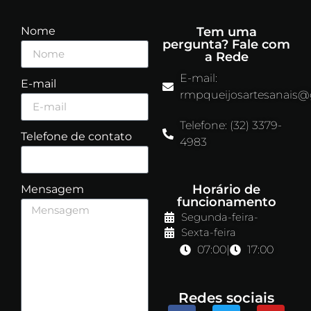
Nome
Tem uma
pergunta? Fale com
a Rede
E-mail:
E-mail
rmpqueijosartesanais
Telefone: (32) 3379-
Telefone de contato
4983
Horário de
Mensagem
funcionamento
Segunda-feira
-
Sexta-feira
07:00
|
17:00
Redes sociais