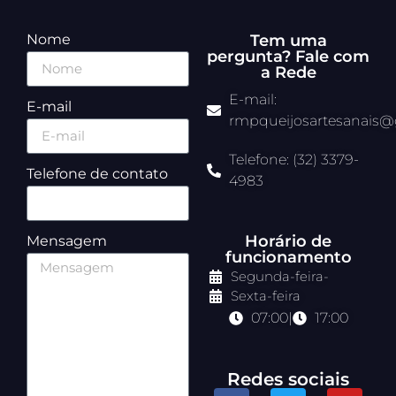
Nome
Tem uma
pergunta? Fale com
a Rede
E-mail:
E-mail
rmpqueijosartesanais
Telefone: (32) 3379-
Telefone de contato
4983
Horário de
Mensagem
funcionamento
Segunda-feira
-
Sexta-feira
07:00
|
17:00
Redes sociais