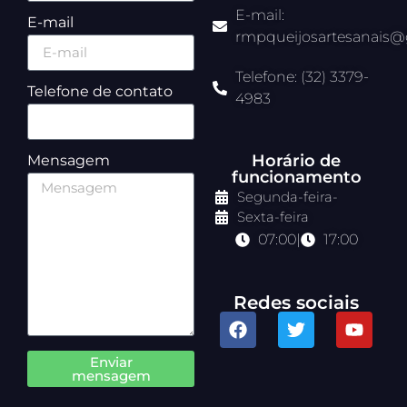
E-mail:
E-mail
rmpqueijosartesanais
Telefone: (32) 3379-
Telefone de contato
4983
Horário de
Mensagem
funcionamento
Segunda-feira
-
Sexta-feira
07:00
|
17:00
Redes sociais
Enviar
mensagem