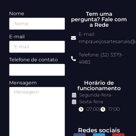
Nome
Tem uma
pergunta? Fale com
a Rede
E-mail:
E-mail
rmpqueijosartesanais
Telefone: (32) 3379-
Telefone de contato
4983
Horário de
Mensagem
funcionamento
Segunda-feira
-
Sexta-feira
07:00
|
17:00
Redes sociais